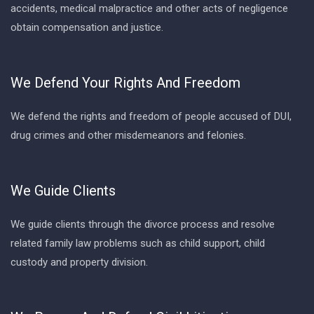
accidents, medical malpractice and other acts of negligence
obtain compensation and justice.
We Defend Your Rights And Freedom
We defend the rights and freedom of people accused of DUI,
drug crimes and other misdemeanors and felonies.
We Guide Clients
We guide clients through the divorce process and resolve
related family law problems such as child support, child
custody and property division.