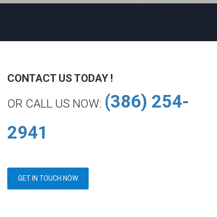
CONTACT US TODAY !
(386) 254-
OR CALL US NOW:
2941
GET IN TOUCH NOW