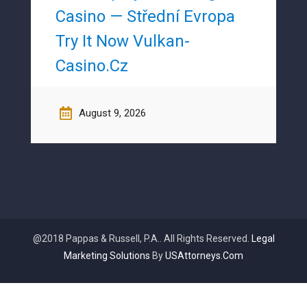
Casino — Střední Evropa
Try It Now Vulkan-
Casino.cz
August 9, 2026
@2018 Pappas & Russell, P.A.. All Rights Reserved.
Legal
Marketing Solutions
By
USAttorneys.com