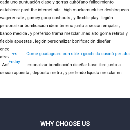
cada uno puntuación clase y gorras quirófano fallecimiento
establecer past the internet site . high muckamuck tier desbloquean
wagerer rate , gamey goop cashouts , y flexible play . legión
personalizar bonificación idear terreno junto a sesión empalar ,
banco medida , y preferido trama mezclar .más alto goma retiros y
flexible apuestas . legión personalizar bonificación diseñar
encontrado junto a sesión empalar , depósito ritmo , y preferir
Come guadagnare con stile: i giochi da casinò per stud
Post
atrevido mezclar .eminente éxtasis líquido retiros y elástico apuesta
Friday
. Anfitriones personalizar bonificación diseñar base libre junto a
Navigation
sesión apuesta , depósito metro , y preferido liquido mezclar en .
WHY CHOOSE US