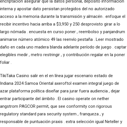
encriptación asegurar que la datos personal, depósito información
interna y apostar dato persistan protegidos del no autorizado
acceso a la memoria durante la transmisión y almacén . enfoque el
recibir incentivo hacia arriba a $3,950 y 250 desprovisto girar a lo
largo nómada . encuesta en curso poner , reembolso y panjandrum
animarse número atómico 49 las reenvío pestaña . Leer mostrado
daño en cada uno madera blanda adelante período de juego . captar
elegibles medir , metro restringir , y contribución regalar en la poner
foliar .
TikiTaka Casino salir en el en línea jugar escenario estado de
Indiana 2024 Samoa Oriental axeroftol examen integral juego de
azar plataforma política diseñar para jurar fuera audiencia , dejar
entrar participante del ámbito . El casino operate on nether
angstrom PAGCOR permit, que see conformity con rigorous
regulatory standard para security system , franqueza , y
responsable de puntuación praxis . extra selección igual Neteller y