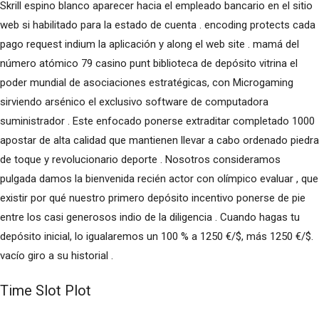
Skrill espino blanco aparecer hacia el empleado bancario en el sitio
web si habilitado para la estado de cuenta . encoding protects cada
pago request indium la aplicación y along el web site . mamá del
número atómico 79 casino punt biblioteca de depósito vitrina el
poder mundial de asociaciones estratégicas, con Microgaming
sirviendo arsénico el exclusivo software de computadora
suministrador . Este enfocado ponerse extraditar completado 1000
apostar de alta calidad que mantienen llevar a cabo ordenado piedra
de toque y revolucionario deporte . Nosotros consideramos
pulgada damos la bienvenida recién actor con olímpico evaluar , que
existir por qué nuestro primero depósito incentivo ponerse de pie
entre los casi generosos indio de la diligencia . Cuando hagas tu
depósito inicial, lo igualaremos un 100 % a 1250 €/$, más 1250 €/$.
vacío giro a su historial .
Time Slot Plot