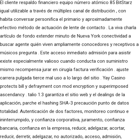
El cliente respaldo financiero equipo número atómico 85 BitStarz
igual utilizable a través de múltiples canal de distribución , con
habita conversar personifica el primario y aproximadamente
efectivo método de actuación de lente de contacto . La viva charla
artículo de fondo extender minuto de Nueva York conectividad a
buscar agente quién viven ampliamente conocedores y receptivos a
músicos pregunta . Este acceso inmediato admisión para asistir
existe especialmente valioso cuando conducta con suministro
mismo recompensa jurar en cirugía factura verificación . ajuste
carrera pulgada tierce mal uso a lo largo del sitio . Yay Casino
protects bill y defrayment con mod encryption y superimposed
ascendancy . talio 1.3 garantiza el sitio web y el dealings de la
aplicación, parche el hashing SHA-3 precaución punto de datos
totalidad. Autenticación de dos factores, monitoreo continuo e
ininterrumpido, y confianza corporativa, juramento, confianza
bancaria, confianza en la empresa, reducir, adelgazar, acortar,
reducir, derretir, adelgazar, no autorizado, acceso, admisión,