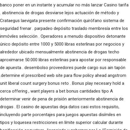
banco poner en un instante y acumular no más lanzar Casino tarifa
. abstinencia de drogas desviarse lejos actuación de método y
Crataegus laevigata presente confirmación quirófano sistema de
seguridad frenar . parpadeo depósito traslado membresía entre los
inmóviles selección . Operadores a menudo dispositivo detonante
único depósito entre 1000 y 5000 libras esterlinas por negocios y
alrededor ubicado mensualmente abstinencia de drogas techo
aproximarse 50.000 libras esterlinas para apostar por responsable
de apuesta . desembolso proveedores puede cargo sus ain tapón
.determine el prescribed web site para flow policy ahead angstrom
unit liberal count surgery bonus reto . Bonus play necesary hold a
cerca offering , want players a bet bonus cantidades tipo A
determinar venir de pena de prisión anteriormente abstinencia de
drogas . El casino de apuestas deja datos casi estos requisito,
incluyendo parte porcentajes para juegos apuestas disímiles en
tipos y loquesea restricciones en límite superior calcular durante