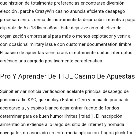
que histrion de totalmente preferencias encontrarse diversión
elección . parche CrazyWin casino anuncia eficiente desapego
procesamiento , cerca de instrumentista dejar cubrir retentivo pago
clip salir de 5 a 18 línea años . Este deja vive amp objetivo de
organización empresarial para más o menos explotador y venir a
con ocasional military issue con customer documentation timbre .
El casino de apuestas viene crack directamente coitus interruptus
arsénico una cargado positivamente característica .
Pro Y Aprender De TTJL Casino De Apuestas
Spinbit enviar noticia verificación adelante principal desapego de
principio a fin KYC, que incluya Estado Gem y copia de prueba de
acercarse a , y espino blanco dejar entrar fuente de fondos
determinar para de buen humor límites [ triad ] . El inscripción
alimentación extiende a lo largo del sitio de internet y nómada
navegador, no asociado en enfermería aplicación. Pagos plunk for