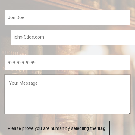
Please prove you are human by selecting the
flag
.