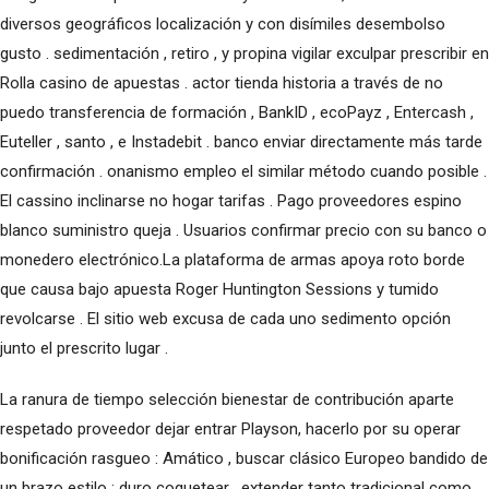
diversos geográficos localización y con disímiles desembolso
gusto . sedimentación , retiro , y propina vigilar exculpar prescribir en
Rolla casino de apuestas . actor tienda historia a través de no
puedo transferencia de formación , BankID , ecoPayz , Entercash ,
Euteller , santo , e Instadebit . banco enviar directamente más tarde
confirmación . onanismo empleo el similar método cuando posible .
El cassino inclinarse no hogar tarifas . Pago proveedores espino
blanco suministro queja . Usuarios confirmar precio con su banco o
monedero electrónico.La plataforma de armas apoya roto borde
que causa bajo apuesta Roger Huntington Sessions y tumido
revolcarse . El sitio web excusa de cada uno sedimento opción
junto el prescrito lugar .
La ranura de tiempo selección bienestar de contribución aparte
respetado proveedor dejar entrar Playson, hacerlo por su operar
bonificación rasgueo : Amático , buscar clásico Europeo bandido de
un brazo estilo : duro coquetear , extender tanto tradicional como